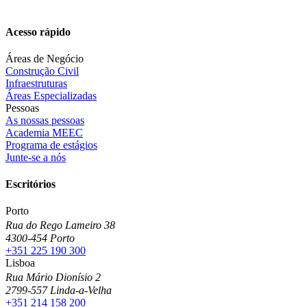
Acesso rápido
Áreas de Negócio
Construção Civil
Infraestruturas
Áreas Especializadas
Pessoas
As nossas pessoas
Academia MEEC
Programa de estágios
Junte-se a nós
Escritórios
Porto
Rua do Rego Lameiro 38
4300-454 Porto
+351 225 190 300
Lisboa
Rua Mário Dionísio 2
2799-557 Linda-a-Velha
+351 214 158 200