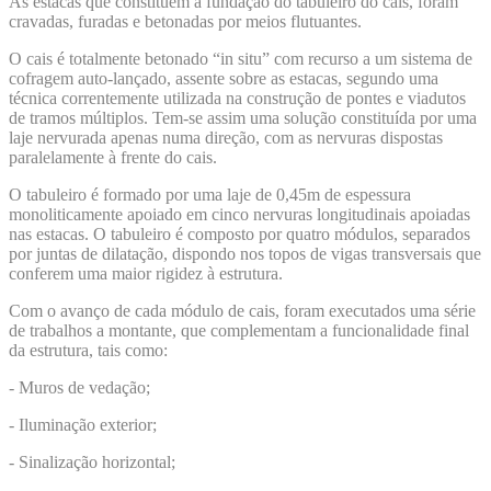
As estacas que constituem a fundação do tabuleiro do cais, foram
cravadas, furadas e betonadas por meios flutuantes.
O cais é totalmente betonado “in situ” com recurso a um sistema de
cofragem auto-lançado, assente sobre as estacas, segundo uma
técnica correntemente utilizada na construção de pontes e viadutos
de tramos múltiplos. Tem-se assim uma solução constituída por uma
laje nervurada apenas numa direção, com as nervuras dispostas
paralelamente à frente do cais.
O tabuleiro é formado por uma laje de 0,45m de espessura
monoliticamente apoiado em cinco nervuras longitudinais apoiadas
nas estacas. O tabuleiro é composto por quatro módulos, separados
por juntas de dilatação, dispondo nos topos de vigas transversais que
conferem uma maior rigidez à estrutura.
Com o avanço de cada módulo de cais, foram executados uma série
de trabalhos a montante, que complementam a funcionalidade final
da estrutura, tais como:
- Muros de vedação;
-
Iluminação exterior;
-
Sinalização horizontal;