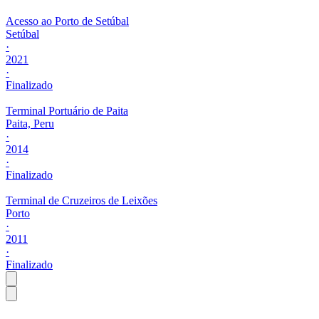
Acesso ao Porto de Setúbal
Setúbal
·
2021
·
Finalizado
Terminal Portuário de Paita
Paita, Peru
·
2014
·
Finalizado
Terminal de Cruzeiros de Leixões
Porto
·
2011
·
Finalizado