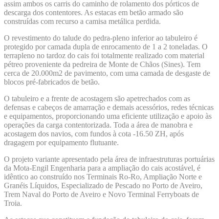
assim ambos os carris do caminho de rolamento dos pórticos de
descarga dos contentores. As estacas em betão armado são
construídas com recurso a camisa metálica perdida.
O revestimento do talude do pedra-pleno inferior ao tabuleiro é
protegido por camada dupla de enrocamento de 1 a 2 toneladas. O
terrapleno no tardoz do cais foi totalmente realizado com material
pétreo proveniente da pedreira de Monte de Chãos (Sines). Tem
cerca de 20.000m2 de pavimento, com uma camada de desgaste de
blocos pré-fabricados de betão.
O tabuleiro e a frente de acostagem são apetrechados com as
defensas e cabeços de amarração e demais acessórios, redes técnicas
e equipamentos, proporcionando uma eficiente utilização e apoio às
operações da carga contentorizada. Toda a área de manobra e
acostagem dos navios, com fundos à cota -16.50 ZH, após
dragagem por equipamento flutuante.
O projeto variante apresentado pela área de infraestruturas portuárias
da Mota-Engil Engenharia para a ampliação do cais acostável, é
idêntico ao construído nos Terminais Ro-Ro, Ampliação Norte e
Granéis Líquidos, Especializado de Pescado no Porto de Aveiro,
Trem Naval do Porto de Aveiro e Novo Terminal Ferryboats de
Troia.