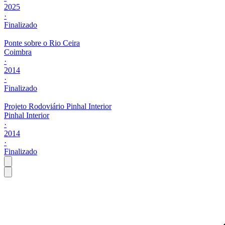
2025
·
Finalizado
Ponte sobre o Rio Ceira
Coimbra
·
2014
·
Finalizado
Projeto Rodoviário Pinhal Interior
Pinhal Interior
·
2014
·
Finalizado