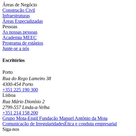
Áreas de Negócio
Construção Civil
Infraestruturas
Áreas Especializadas
Pessoas
As nossas pessoas
Academia MEEC
Programa de estágios
Junte-se a nós
Escritórios
Porto
Rua do Rego Lameiro 38
4300-454 Porto
+351 225 190 300
Lisboa
Rua Mário Dionísio 2
2799-557 Linda-a-Velha
+351 214 158 200
Grupo Mota-Engil
Fundação Manuel António da Mota
Comunicação de Irregularidades
Ética e conduta empresarial
Siga-nos