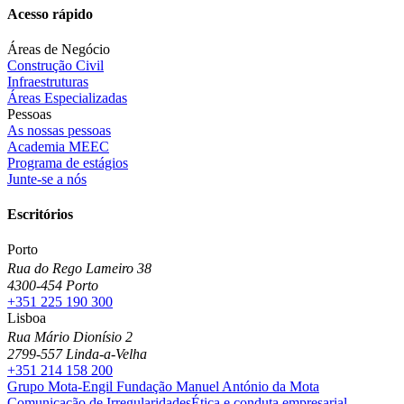
Acesso rápido
Áreas de Negócio
Construção Civil
Infraestruturas
Áreas Especializadas
Pessoas
As nossas pessoas
Academia MEEC
Programa de estágios
Junte-se a nós
Escritórios
Porto
Rua do Rego Lameiro 38
4300-454 Porto
+351 225 190 300
Lisboa
Rua Mário Dionísio 2
2799-557 Linda-a-Velha
+351 214 158 200
Grupo Mota-Engil
Fundação Manuel António da Mota
Comunicação de Irregularidades
Ética e conduta empresarial