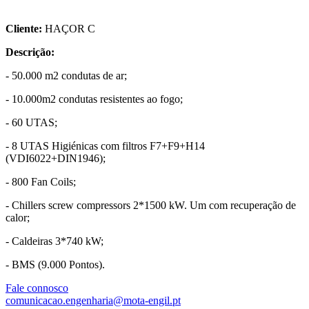
Cliente:
HAÇOR C​
Descrição:
- 50.000 m2 condutas de ar;​
- 10.000m2 condutas resistentes ao fogo;​
- 60 UTAS;​
- 8 UTAS Higiénicas com filtros F7+F9+H14
(VDI6022+DIN1946);​
- 800 Fan Coils;​
- Chillers screw compressors 2*1500 kW. Um com recuperação de
calor;​
- Caldeiras 3*740 kW;​
- BMS (9.000 Pontos).
Fale connosco
comunicacao.engenharia@mota-engil.pt